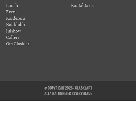
Lunch
Kontakta oss
Event
Konferens
Nattklubb
Julshow
Galleri
Om Glasklart
© COPYRIGHT 2026 - GLASKLART
ALLA RÄTTIGHETER RESERVERADE