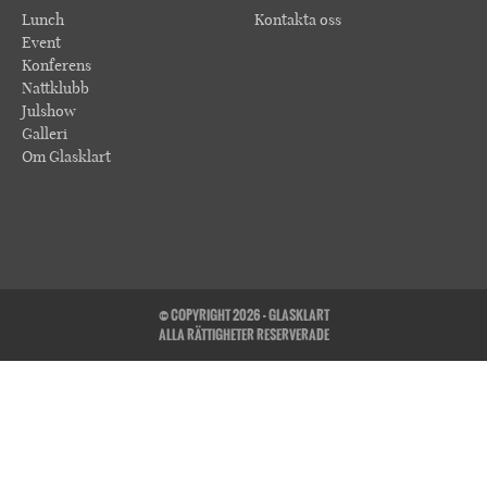
Lunch
Kontakta oss
Event
Konferens
Nattklubb
Julshow
Galleri
Om Glasklart
© COPYRIGHT 2026 - GLASKLART
ALLA RÄTTIGHETER RESERVERADE