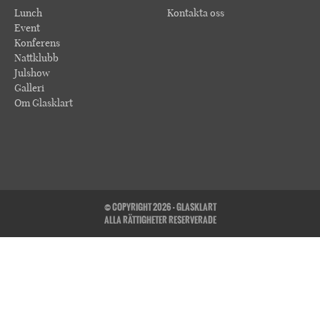
Lunch
Kontakta oss
Event
Konferens
Nattklubb
Julshow
Galleri
Om Glasklart
© COPYRIGHT 2026 - GLASKLART
ALLA RÄTTIGHETER RESERVERADE