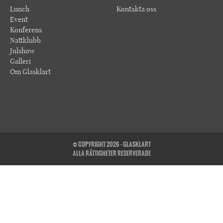
Lunch
Kontakta oss
Event
Konferens
Nattklubb
Julshow
Galleri
Om Glasklart
© COPYRIGHT 2026 - GLASKLART
ALLA RÄTTIGHETER RESERVERADE