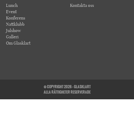
Lunch
Kontakta oss
Event
Konferens
Nattklubb
Julshow
Galleri
Om Glasklart
© COPYRIGHT 2026 - GLASKLART
ALLA RÄTTIGHETER RESERVERADE