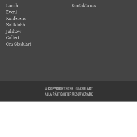
Lunch
Kontakta oss
Event
Konferens
Nattklubb
Julshow
Galleri
Om Glasklart
© COPYRIGHT 2026 - GLASKLART
ALLA RÄTTIGHETER RESERVERADE