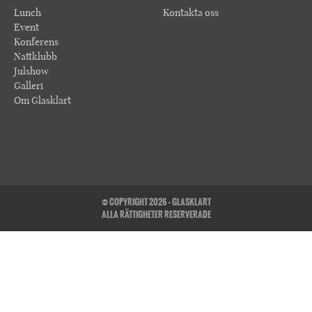
Lunch
Kontakta oss
Event
Konferens
Nattklubb
Julshow
Galleri
Om Glasklart
© COPYRIGHT 2026 - GLASKLART
ALLA RÄTTIGHETER RESERVERADE