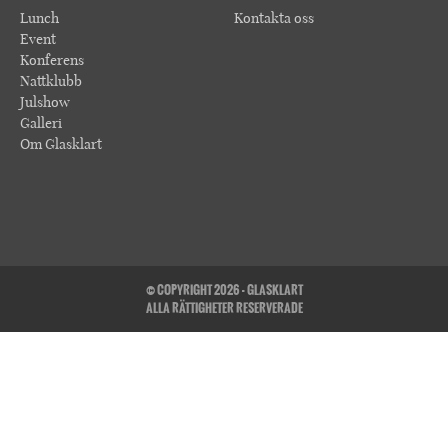
Lunch
Kontakta oss
Event
Konferens
Nattklubb
Julshow
Galleri
Om Glasklart
© COPYRIGHT 2026 - GLASKLART
ALLA RÄTTIGHETER RESERVERADE