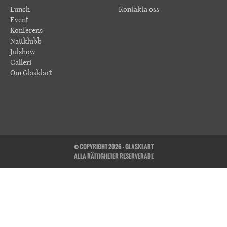
Lunch
Kontakta oss
Event
Konferens
Nattklubb
Julshow
Galleri
Om Glasklart
© COPYRIGHT 2026 - GLASKLART
ALLA RÄTTIGHETER RESERVERADE