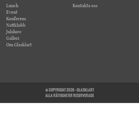
Lunch
Kontakta oss
Event
Konferens
Nattklubb
Julshow
Galleri
Om Glasklart
© COPYRIGHT 2026 - GLASKLART
ALLA RÄTTIGHETER RESERVERADE