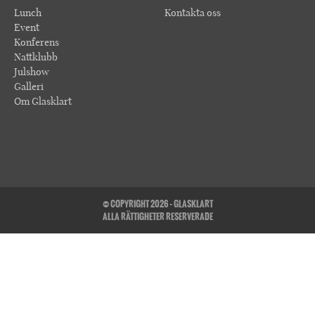
Lunch
Kontakta oss
Event
Konferens
Nattklubb
Julshow
Galleri
Om Glasklart
© COPYRIGHT 2026 - GLASKLART
ALLA RÄTTIGHETER RESERVERADE