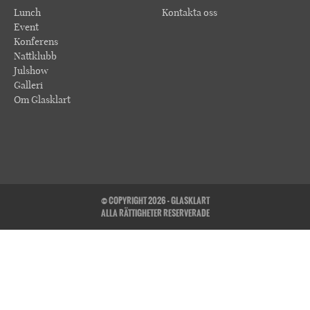
Lunch
Kontakta oss
Event
Konferens
Nattklubb
Julshow
Galleri
Om Glasklart
© COPYRIGHT 2026 - GLASKLART
ALLA RÄTTIGHETER RESERVERADE