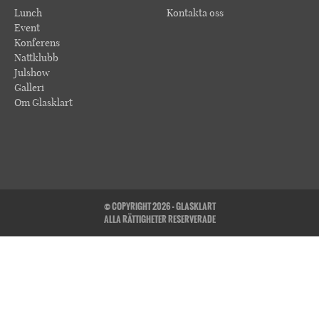
Lunch
Kontakta oss
Event
Konferens
Nattklubb
Julshow
Galleri
Om Glasklart
© COPYRIGHT 2026 - GLASKLART
ALLA RÄTTIGHETER RESERVERADE