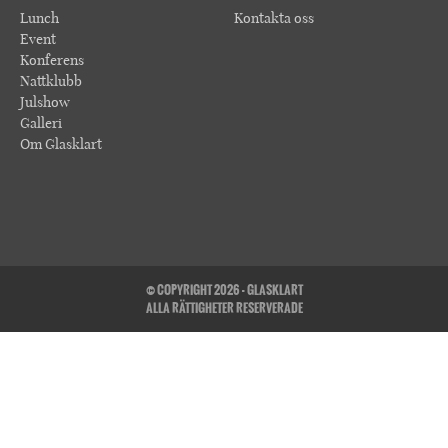
Lunch
Kontakta oss
Event
Konferens
Nattklubb
Julshow
Galleri
Om Glasklart
© COPYRIGHT 2026 - GLASKLART
ALLA RÄTTIGHETER RESERVERADE