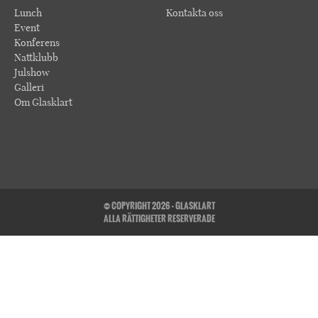
Lunch
Kontakta oss
Event
Konferens
Nattklubb
Julshow
Galleri
Om Glasklart
© COPYRIGHT 2026 - GLASKLART
ALLA RÄTTIGHETER RESERVERADE