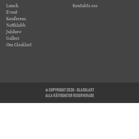
Lunch
Kontakta oss
Event
Konferens
Nattklubb
Julshow
Galleri
Om Glasklart
© COPYRIGHT 2026 - GLASKLART
ALLA RÄTTIGHETER RESERVERADE