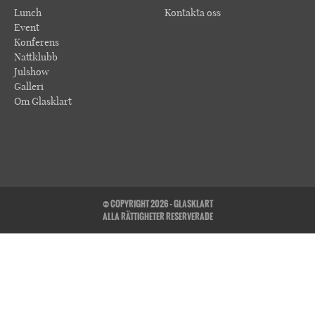
Lunch
Kontakta oss
Event
Konferens
Nattklubb
Julshow
Galleri
Om Glasklart
© COPYRIGHT 2026 - GLASKLART
ALLA RÄTTIGHETER RESERVERADE