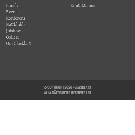
Lunch
Kontakta oss
Event
Konferens
Nattklubb
Julshow
Galleri
Om Glasklart
© COPYRIGHT 2026 - GLASKLART
ALLA RÄTTIGHETER RESERVERADE