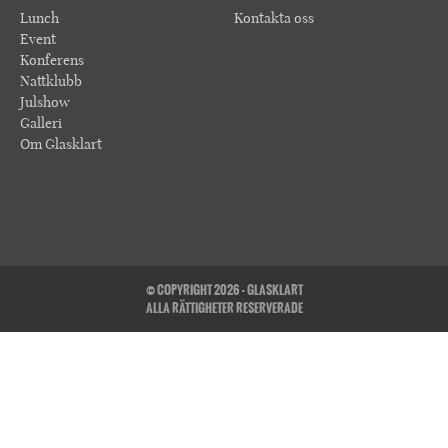
Lunch
Kontakta oss
Event
Konferens
Nattklubb
Julshow
Galleri
Om Glasklart
© COPYRIGHT 2026 - GLASKLART
ALLA RÄTTIGHETER RESERVERADE