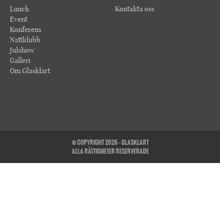
Lunch
Kontakta oss
Event
Konferens
Nattklubb
Julshow
Galleri
Om Glasklart
© COPYRIGHT 2026 - GLASKLART
ALLA RÄTTIGHETER RESERVERADE