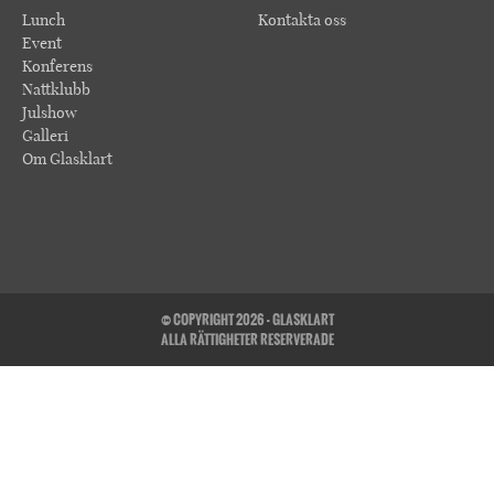
Lunch
Kontakta oss
Event
Konferens
Nattklubb
Julshow
Galleri
Om Glasklart
© COPYRIGHT 2026 - GLASKLART
ALLA RÄTTIGHETER RESERVERADE