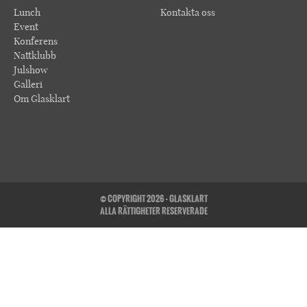
Lunch
Kontakta oss
Event
Konferens
Nattklubb
Julshow
Galleri
Om Glasklart
© COPYRIGHT 2026 - GLASKLART
ALLA RÄTTIGHETER RESERVERADE