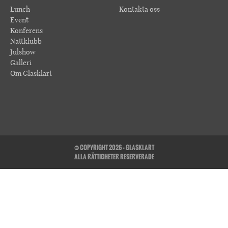
Lunch
Kontakta oss
Event
Konferens
Nattklubb
Julshow
Galleri
Om Glasklart
© COPYRIGHT 2026 - GLASKLART
ALLA RÄTTIGHETER RESERVERADE