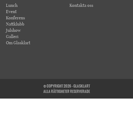
Lunch
Kontakta oss
Event
Konferens
Nattklubb
Julshow
Galleri
Om Glasklart
© COPYRIGHT 2026 - GLASKLART
ALLA RÄTTIGHETER RESERVERADE